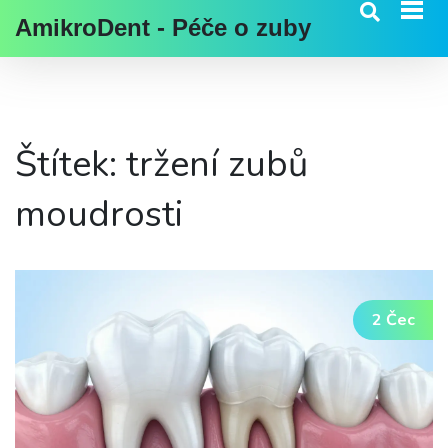
AmikroDent - Péče o zuby
Štítek: tržení zubů
moudrosti
2 Čec