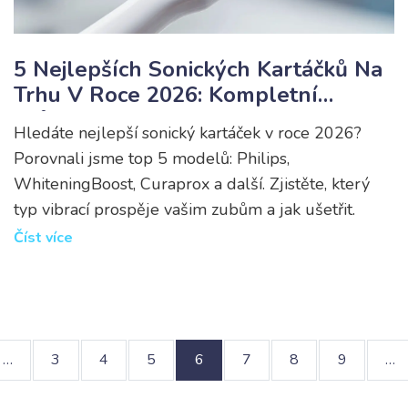
5 Nejlepších Sonických Kartáčků Na
Trhu V Roce 2026: Kompletní
Průvodce
Hledáte nejlepší sonický kartáček v roce 2026?
Porovnali jsme top 5 modelů: Philips,
WhiteningBoost, Curaprox a další. Zjistěte, který
typ vibrací prospěje vašim zubům a jak ušetřit.
Číst více
…
3
4
5
6
7
8
9
…