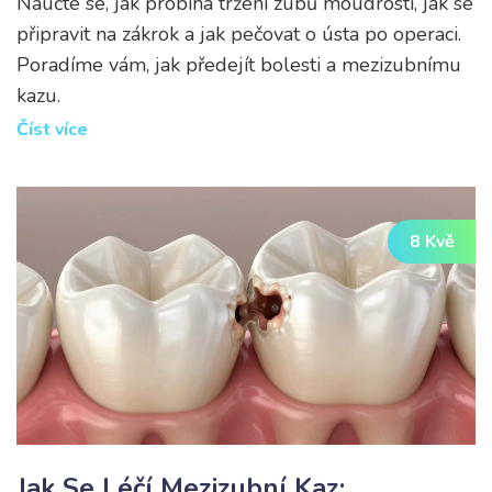
Naučte se, jak probíhá tržení zubů moudrosti, jak se
připravit na zákrok a jak pečovat o ústa po operaci.
Poradíme vám, jak předejít bolesti a mezizubnímu
kazu.
Číst více
8 Kvě
Jak Se Léčí Mezizubní Kaz: