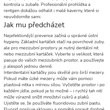
kontrola u zubaře. Profesionální prohlídka a
rentgen dokážou odhalit i malé kaverny, které si
neuvědomíte sami.
Jak mu předcházet
Nejefektivnější prevence začíná u správné ústní
hygieny. Základní kartáček stačí na povrchové zuby,
ale pro mezizubní prostory je nutný dentální nit
nebo mezizubní kartáček. Vyberte si velikost, která
pasuje do vašich mezizubních prostor, a používejte
ji alespoň jednou denně.
Interdentalní kartáčky jsou skvělé pro širší mezery.
Pokud máte úzké mezery, může vám pomoci
plastová nitka s mírnou sílou. Vyčistěte prostor i po
každém jídle, pokud je to možné – i rychlý tah nití
může výrazně snížit množství cukrů a plaků.
Ujistěte se, že používáte fluoridovou zubní pastu.
Fluorid posiluje sklovinu a pomáhá opravit drobné