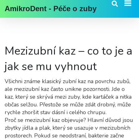
AmikroDent - Péče o zuby
Mezizubní kaz – co to je a
jak se mu vyhnout
Všichni známe klasický zubní kaz na povrchu zubů,
ale mezizubní kaz často unikne pozornosti. Jde o
kaz, který se skrývá mezi zuby, kde kartáček a nitka
občas selžou. Přestože se může zdát drobný, může
rychle zhoršit stav dásní i celého chrupu.
Proč se mezizubní kaz objevuje? Hlavní důvod jsou
zbytky jídla a plak, který se usazuje v mezizubních
prostorech. Pokud se neodstraní, bakterie začne