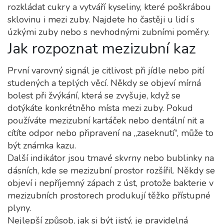
rozkládat cukry a vytváří kyseliny, které poškrábou
sklovinu i mezi zuby. Najdete ho častěji u lidí s
úzkými zuby nebo s nevhodnými zubními poměry.
Jak rozpoznat mezizubní kaz
První varovný signál je citlivost při jídle nebo pití
studených a teplých věcí. Někdy se objeví mírná
bolest při žvýkání, která se zvyšuje, když se
dotýkáte konkrétněho místa mezi zuby. Pokud
používáte mezizubní kartáček nebo dentální nit a
cítíte odpor nebo připravení na „zaseknutí“, může to
být známka kazu.
Další indikátor jsou tmavé skvrny nebo bublinky na
dásních, kde se mezizubní prostor rozšířil. Někdy se
objeví i nepříjemný zápach z úst, protože bakterie v
mezizubních prostorech produkují těžko přístupné
plyny.
Nejlepší způsob, jak si být jistý, je pravidelná