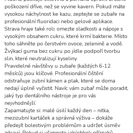
poškození dříve, než se vyvine kavern. Pokud máte
vysokou náchylnost ke kazu, zeptejte se zubaře na
profesionální fluoridaci nebo gelové aplikace.
Strava hraje také roli: omezte sladkosti a nápoje s
vysokým obsahem cukru, které krmí bakterie. Místo
toho sáhněte po čerstvém ovoce, zelenině a vodě.
Žvýkací guma bez cukru po jídle podpoří tvorbu
slin, které neutralizují kyseliny.
Pravidelné návštěvy u zubaře (každých 6‑12
měsíců) jsou klíčové. Profesionální čištění
odstraňuje zubní kámen a plak, které se doma
nedají úplně vyčistit. Navíc vám zubař může poradit,
jaký typ dentálního nástroje je pro vás
nejvhodnější.
Zapamatujte si: malé úsilí každý den – nitka,
mezizubní kartáček a správná výživa – dokáže
předejít bolestivým problémům a udržet úsměv
zdravý. Pokud si všimnete jakýchkoli příznaků,