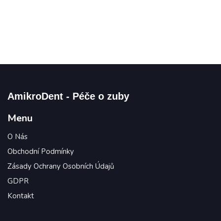
může vést ke komplikacím jako je zánět dásní nebo
dokonce ztráta zubu, ale může také zvyšovat riziko
dalších zdravotních problémů. A kdo by chtěl navíc
chodit s bolestí a platit vysoké účty za zubaře?
Pojďme se tedy podívat na to, jak se o naše zuby
správně starat a chránit je před zubním kazem.
AmikroDent - Péče o zuby
Menu
O Nás
Obchodní Podmínky
Zásady Ochrany Osobních Údajů
GDPR
Kontakt