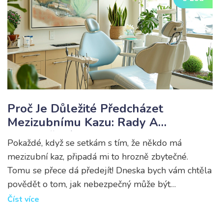
Proč Je Důležité Předcházet
Mezizubnímu Kazu: Rady A
Doporučení
Pokaždé, když se setkám s tím, že někdo má
mezizubní kaz, připadá mi to hrozně zbytečné.
Tomu se přece dá předejít! Dneska bych vám chtěla
povědět o tom, jak nebezpečný může být
mezizubní kaz a proč bychom mu měli věnovat
Číst více
extra pozornost. Zjistila jsem, že nejenom že to