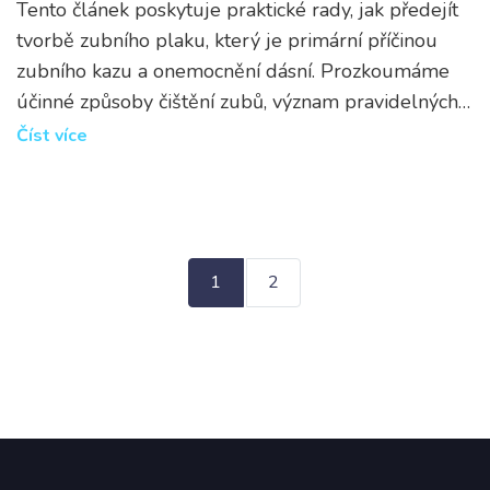
Tento článek poskytuje praktické rady, jak předejít
tvorbě zubního plaku, který je primární příčinou
zubního kazu a onemocnění dásní. Prozkoumáme
účinné způsoby čištění zubů, význam pravidelných
návštěv u zubního lékaře a vliv stravy na zdraví
Číst více
našich úst. Naleznete zde také doporučení ohledně
dentálních výrobků a domácích prostředků proti
plaku. Zdůrazněné rady pomohou zlepšit vaši ústní
hygienu a udržet váš úsměv zdravý.
1
2