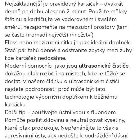
Nejzákladnější je pravidelný kartáček – dvakrát
denně po dobu alespoň 2 minut. Použijte měkký
štětinu a kartáčujte ve vodorovném i svislém
směru, nezapomeňte na mezizubní prostory (tam
se často hromadí největší množství).
Floss nebo mezizubní nitka je pak ideální doplněk.
Stačí pár tahů denně a odstraníte zbytky mezi zuby,
kde kartáček nedosáhne.
Moderní pomocníci, jako jsou
ultrasonické čističe
,
dokážou plak rozbít i na místech, kde je těžké se
dostat. V našem článku o ultrasonickém čističi
najdete podrobnosti, proč může být tato
technologie výborným doplňkem k běžnému
kartáčku.
Další tip – používejte ústní vodu s fluoridem.
Pomůže posílit sklovinu a neutralizovat kyseliny,
které plak produkuje. Nepřehánějte to však s
agresivními ústy, aby nedošlo k podráždění dásní.