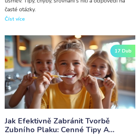
úsměv. Tipy, chyby, srovnání s nití a odpovědi na
časté otázky.
Číst více
17 Dub
Jak Efektivně Zabránit Tvorbě
Zubního Plaku: Cenné Tipy A
Metody