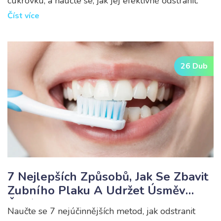
cukrovku, a naučte se, jak jej efektivně odstranit.
Číst více
26 Dub
7 Nejlepších Způsobů, Jak Se Zbavit
Zubního Plaku A Udržet Úsměv
Čistý
Naučte se 7 nejúčinnějších metod, jak odstranit