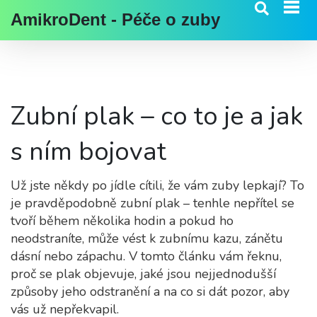
AmikroDent - Péče o zuby
Zubní plak – co to je a jak
s ním bojovat
Už jste někdy po jídle cítili, že vám zuby lepkají? To
je pravděpodobně zubní plak – tenhle nepřítel se
tvoří během několika hodin a pokud ho
neodstraníte, může vést k zubnímu kazu, zánětu
dásní nebo zápachu. V tomto článku vám řeknu,
proč se plak objevuje, jaké jsou nejjednodušší
způsoby jeho odstranění a na co si dát pozor, aby
vás už nepřekvapil.