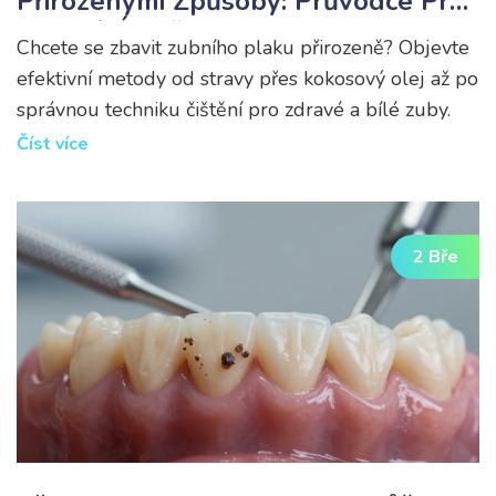
Přirozenými Způsoby: Průvodce Pro
Zdravý Úsměv
Chcete se zbavit zubního plaku přirozeně? Objevte
efektivní metody od stravy přes kokosový olej až po
správnou techniku čištění pro zdravé a bílé zuby.
Číst více
2 Bře