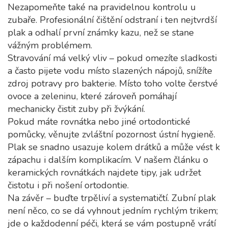
Nezapomeňte také na pravidelnou kontrolu u
zubaře. Profesionální čištění odstraní i ten nejtvrdší
plak a odhalí první známky kazu, než se stane
vážným problémem.
Stravování má velký vliv – pokud omezíte sladkosti
a často pijete vodu místo slazených nápojů, snížíte
zdroj potravy pro bakterie. Místo toho volte čerstvé
ovoce a zeleninu, které zároveň pomáhají
mechanicky čistit zuby při žvýkání.
Pokud máte rovnátka nebo jiné ortodontické
pomůcky, věnujte zvláštní pozornost ústní hygieně.
Plak se snadno usazuje kolem drátků a může vést k
zápachu i dalším komplikacím. V našem článku o
keramických rovnátkách najdete tipy, jak udržet
čistotu i při nošení ortodontie.
Na závěr – buďte trpěliví a systematičtí. Zubní plak
není něco, co se dá vyhnout jedním rychlým trikem;
jde o každodenní péči, která se vám postupně vrátí