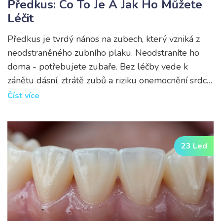
Předkus: Co To Je A Jak Ho Můžete
Léčit
Předkus je tvrdý nános na zubech, který vzniká z
neodstraněného zubního plaku. Neodstraníte ho
doma - potřebujete zubaře. Bez léčby vede k
zánětu dásní, ztrátě zubů a riziku onemocnění srdce.
Pravidelná hygiena a prohlídky každých 6 měsíců
Číst více
jsou klíčem k prevenci.
23 Led