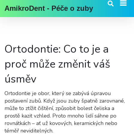
AmikroDent - Péče o zuby
Ortodontie: Co to je a
proč může změnit váš
úsměv
Ortodontie je obor, který se zabývá úpravou
postavení zubů. Když jsou zuby špatně zarovnané,
může to ztížit čištění, způsobit bolest čeliska a
prostě kazit vzhled. Proto mnoho lidí sáhne po
rovnátkách – ať už kovových, keramických nebo
téměř neviditelných.