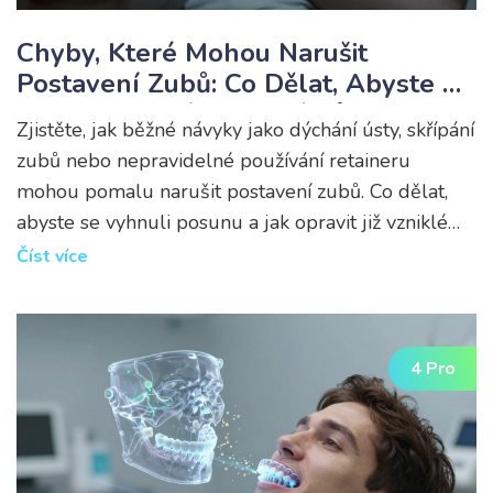
Chyby, Které Mohou Narušit
Postavení Zubů: Co Dělat, Abyste Se
Vyhnuli Zubním Problémům
Zjistěte, jak běžné návyky jako dýchání ústy, skřípání
zubů nebo nepravidelné používání retaineru
mohou pomalu narušit postavení zubů. Co dělat,
abyste se vyhnuli posunu a jak opravit již vzniklé
problémy.
Číst více
4 Pro