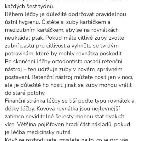
každých šest týdnů.
Během léčby je důležité dodržovat pravidelnou
ústní hygienu. Čistěte si zuby kartáčkem a
mezizubním kartáčkem, aby se na rovnátkách
neukládal plak. Pokud máte citlivé zuby, zvolte
zubní pastu pro citlivost a vyhněte se tvrdým
potravinám, které by mohly rovnátka poškodit.
Po skončení léčby ortodontista nasadí retenční
nástroj – ten udržuje zuby v novém, správném
postavení. Retenční nástroj můžete nosit jen v noci,
ale je důležité ho nosit, jinak se zuby mohou vrátit
do staré polohy.
Finanční stránka léčby se liší podle typu rovnátek a
délky léčby. Kovová rovnátka jsou nejlevnější,
zatímco neviditelné šelesty mohou stát dvakrát
více. Většina pojišťoven hradí část nákladů, pokud
je léčba medicínsky nutná.
Když se rozhodujete, myslete na to, co je pro vás