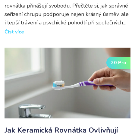
rovnátka přinášejí svobodu. Přečtěte si, jak správné
seřízení chrupu podporuje nejen krásný úsměv, ale
i lepší trávení a psychické pohodlí při společných
obědech.
Číst více
20 Pro
Jak Keramická Rovnátka Ovlivňují