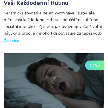
Vaši Každodenní Rutinu
Keramická rovnátka nejen vyrovnávají zuby, ale
mění vaši každodenní rutinu - od čištění zubů po
sociální interakce. Zjistěte, jak ovlivňují vaše životní
návyky a proč je mnoho lidí považuje za lepší volbu
než kovová.
Číst více
5 Pro