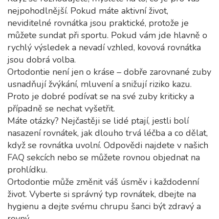
nejpohodlnější. Pokud máte aktivní život,
neviditelné rovnátka jsou praktické, protože je
můžete sundat při sportu. Pokud vám jde hlavně o
rychlý výsledek a nevadí vzhled, kovová rovnátka
jsou dobrá volba.
Ortodontie není jen o kráse – dobře zarovnané zuby
usnadňují žvýkání, mluvení a snižují riziko kazu.
Proto je dobré podívat se na své zuby kriticky a
případně se nechat vyšetřit.
Máte otázky? Nejčastěji se lidé ptají, jestli bolí
nasazení rovnátek, jak dlouho trvá léčba a co dělat,
když se rovnátka uvolní. Odpovědi najdete v našich
FAQ sekcích nebo se můžete rovnou objednat na
prohlídku.
Ortodontie může změnit váš úsměv i každodenní
život. Vyberte si správný typ rovnátek, dbejte na
hygienu a dejte svému chrupu šanci být zdravý a
rovný.