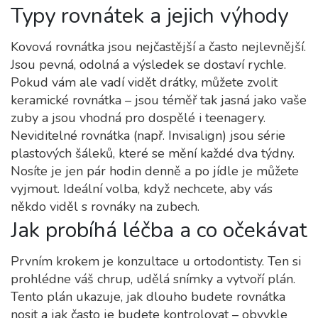
Typy rovnátek a jejich výhody
Kovová rovnátka jsou nejčastější a často nejlevnější.
Jsou pevná, odolná a výsledek se dostaví rychle.
Pokud vám ale vadí vidět drátky, můžete zvolit
keramické rovnátka – jsou téměř tak jasná jako vaše
zuby a jsou vhodná pro dospělé i teenagery.
Neviditelné rovnátka (např. Invisalign) jsou série
plastových šáleků, které se mění každé dva týdny.
Nosíte je jen pár hodin denně a po jídle je můžete
vyjmout. Ideální volba, když nechcete, aby vás
někdo viděl s rovnáky na zubech.
Jak probíhá léčba a co očekávat
Prvním krokem je konzultace u ortodontisty. Ten si
prohlédne váš chrup, udělá snímky a vytvoří plán.
Tento plán ukazuje, jak dlouho budete rovnátka
nosit a jak často je budete kontrolovat – obvykle