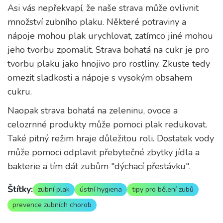
Asi vás nepřekvapí, že naše strava může ovlivnit
množství zubního plaku. Některé potraviny a
nápoje mohou plak urychlovat, zatímco jiné mohou
jeho tvorbu zpomalit. Strava bohatá na cukr je pro
tvorbu plaku jako hnojivo pro rostliny. Zkuste tedy
omezit sladkosti a nápoje s vysokým obsahem
cukru.
Naopak strava bohatá na zeleninu, ovoce a
celozrnné produkty může pomoci plak redukovat.
Také pitný režim hraje důležitou roli. Dostatek vody
může pomoci odplavit přebytečné zbytky jídla a
bakterie a tím dát zubům "dýchací přestávku".
Štítky:
zubní plak
ústní hygiena
tipy pro bělení zubů
prevence zubních chorob