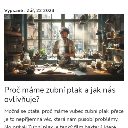
Vypsané : Zář, 22 2023
Proč máme zubní plak a jak nás
ovlivňuje?
Možná se ptáte, proč máme vůbec zubní plak, přece
je to nepříjemná věc, která nám působí problémy.
No právě! Zubní plak je tenký film bakterií, které