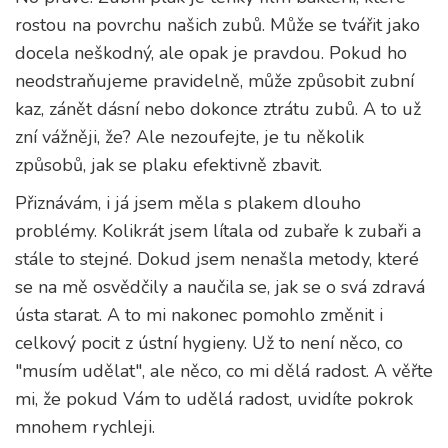
rostou na povrchu našich zubů. Může se tvářit jako
docela neškodný, ale opak je pravdou. Pokud ho
neodstraňujeme pravidelně, může způsobit zubní
kaz, zánět dásní nebo dokonce ztrátu zubů. A to už
zní vážněji, že? Ale nezoufejte, je tu několik
způsobů, jak se plaku efektivně zbavit.
Přiznávám, i já jsem měla s plakem dlouho
problémy. Kolikrát jsem lítala od zubaře k zubaři a
stále to stejné. Dokud jsem nenašla metody, které
se na mě osvědčily a naučila se, jak se o svá zdravá
ústa starat. A to mi nakonec pomohlo změnit i
celkový pocit z ústní hygieny. Už to není něco, co
"musím udělat", ale něco, co mi dělá radost. A věřte
mi, že pokud Vám to udělá radost, uvidíte pokrok
mnohem rychleji.