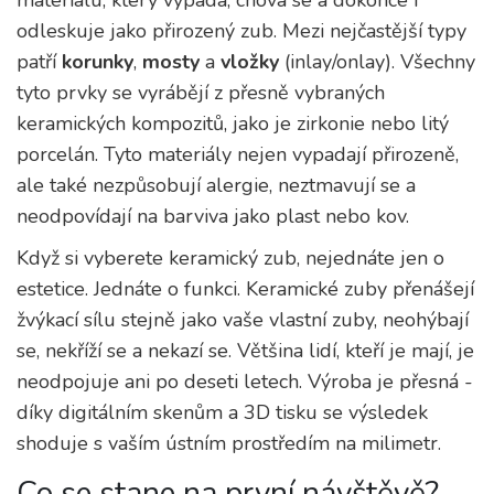
odleskuje jako přirozený zub. Mezi nejčastější typy
patří
korunky
,
mosty
a
vložky
(inlay/onlay). Všechny
tyto prvky se vyrábějí z přesně vybraných
keramických kompozitů, jako je zirkonie nebo litý
porcelán. Tyto materiály nejen vypadají přirozeně,
ale také nezpůsobují alergie, neztmavují se a
neodpovídají na barviva jako plast nebo kov.
Když si vyberete keramický zub, nejednáte jen o
estetice. Jednáte o funkci. Keramické zuby přenášejí
žvýkací sílu stejně jako vaše vlastní zuby, neohýbají
se, nekříží se a nekazí se. Většina lidí, kteří je mají, je
neodpojuje ani po deseti letech. Výroba je přesná -
díky digitálním skenům a 3D tisku se výsledek
shoduje s vaším ústním prostředím na milimetr.
Co se stane na první návštěvě?