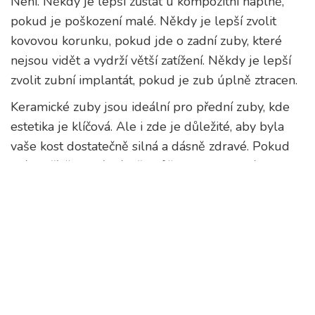
Není. Někdy je lepší zůstat u kompozitní náplně,
pokud je poškození malé. Někdy je lepší zvolit
kovovou korunku, pokud jde o zadní zuby, které
nejsou vidět a vydrží větší zatížení. Někdy je lepší
zvolit zubní implantát, pokud je zub úplně ztracen.
Keramické zuby jsou ideální pro přední zuby, kde
estetika je klíčová. Ale i zde je důležité, aby byla
vaše kost dostatečně silná a dásně zdravé. Pokud
máte příliš tenké dásně, může se keramická
korunka zdát „dlouhá“ nebo „nepřirozená“. V
takovém případě je možné potřebovat i zvýšení
dásně - což je další procedura.
Nejde o to, co je „nejlepší“. Nejde o to, co je
„nejdražší“. Nejde o to, co je „nejmodernější“. Nejde
o to, co vám zubař navrhl první. Nejde o to, co vidíte
na Instagramu. Nejde o to, co vám řekl kamarád.