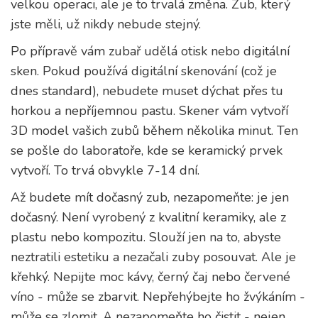
velkou operaci, ale je to trvalá změna. Zub, který
jste měli, už nikdy nebude stejný.
Po přípravě vám zubař udělá otisk nebo digitální
sken. Pokud používá digitální skenování (což je
dnes standard), nebudete muset dýchat přes tu
horkou a nepříjemnou pastu. Skener vám vytvoří
3D model vašich zubů během několika minut. Ten
se pošle do laboratoře, kde se keramický prvek
vytvoří. To trvá obvykle 7-14 dní.
Až budete mít dočasný zub, nezapomeňte: je jen
dočasný. Není vyrobený z kvalitní keramiky, ale z
plastu nebo kompozitu. Slouží jen na to, abyste
neztratili estetiku a nezačali zuby posouvat. Ale je
křehký. Nepijte moc kávy, černý čaj nebo červené
víno - může se zbarvit. Nepřehýbejte ho žvýkáním -
může se zlomit. A nezapomeňte ho čistit - nejen