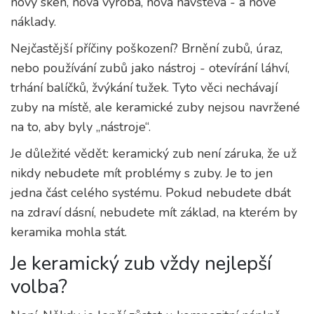
nový sken, nová výroba, nová návštěva - a nové
náklady.
Nejčastější příčiny poškození? Brnění zubů, úraz,
nebo používání zubů jako nástroj - otevírání láhví,
trhání balíčků, žvýkání tužek. Tyto věci nechávají
zuby na místě, ale keramické zuby nejsou navržené
na to, aby byly „nástroje“.
Je důležité vědět: keramický zub není záruka, že už
nikdy nebudete mít problémy s zuby. Je to jen
jedna část celého systému. Pokud nebudete dbát
na zdraví dásní, nebudete mít základ, na kterém by
keramika mohla stát.
Je keramický zub vždy nejlepší
volba?