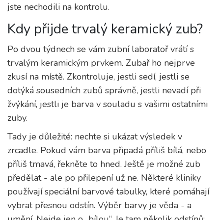
jste nechodili na kontrolu.
Kdy přijde trvalý keramický zub?
Po dvou týdnech se vám zubní laboratoř vrátí s
trvalým keramickým prvkem. Zubař ho nejprve
zkusí na místě. Zkontroluje, jestli sedí, jestli se
dotýká sousedních zubů správně, jestli nevadí při
žvýkání, jestli je barva v souladu s vašimi ostatními
zuby.
Tady je důležité: nechte si ukázat výsledek v
zrcadle. Pokud vám barva připadá příliš bílá, nebo
příliš tmavá, řekněte to hned. Ještě je možné zub
předělat - ale po přilepení už ne. Některé kliniky
používají speciální barvové tabulky, které pomáhají
vybrat přesnou odstín. Výběr barvy je věda - a
umění. Nejde jen o „bílou“. Je tam několik odstínů: