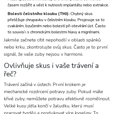
časem rozšířit a vést k nutnosti implantátu nebo extrakce.
Bolesti čelistního kloubu (TMJ):
Chybný skus
přetěžuje chrupavku v čelistním kloubu. Projevuje se to
cvakáním, bzučením nebo bolestí při otevírání úst. Často
to souvisí i s chronickými bolestmi hlavy a migrénami.
Jakmile začnete cítit nepohodlí v oblasti spánků
nebo krku, zkontrolujte svůj skus. Často je to první
signál, že vaše zuby nejsou v harmonii.
Ovlivňuje skus i vaše trávení a
řeč?
Trávení začíná v ústech. První krokem je
mechanické rozdrcení potravy zuby. Pokud máte
křivé zuby, nemůžete potravu efektivně rozmělnout.
Velké kusy jídla končí v žaludku, který musí
pracovat tvrději a produkovat více kyseliny. To