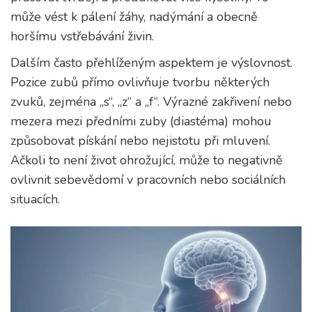
může vést k pálení žáhy, nadýmání a obecně
horšímu vstřebávání živin.
Dalším často přehlíženým aspektem je výslovnost.
Pozice zubů přímo ovlivňuje tvorbu některých
zvuků, zejména „s“, „z“ a „f“. Výrazné zakřivení nebo
mezera mezi předními zuby (diastéma) mohou
způsobovat pískání nebo nejistotu při mluvení.
Ačkoli to není život ohrožující, může to negativně
ovlivnit sebevědomí v pracovních nebo sociálních
situacích.