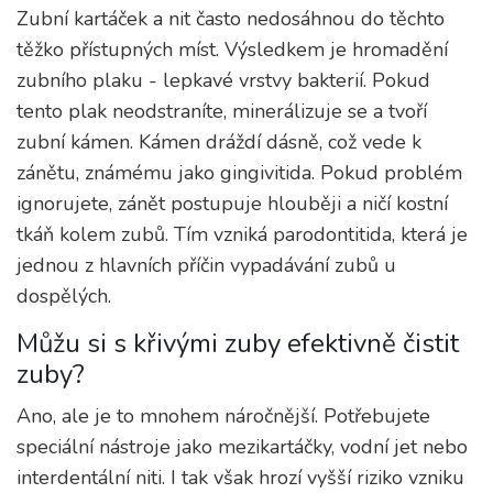
Zubní kartáček a nit často nedosáhnou do těchto
těžko přístupných míst. Výsledkem je hromadění
zubního plaku - lepkavé vrstvy bakterií. Pokud
tento plak neodstraníte, minerálizuje se a tvoří
zubní kámen. Kámen dráždí dásně, což vede k
zánětu, známému jako gingivitida. Pokud problém
ignorujete, zánět postupuje hlouběji a ničí kostní
tkáň kolem zubů. Tím vzniká parodontitida, která je
jednou z hlavních příčin vypadávání zubů u
dospělých.
Můžu si s křivými zuby efektivně čistit
zuby?
Ano, ale je to mnohem náročnější. Potřebujete
speciální nástroje jako mezikartáčky, vodní jet nebo
interdentální niti. I tak však hrozí vyšší riziko vzniku