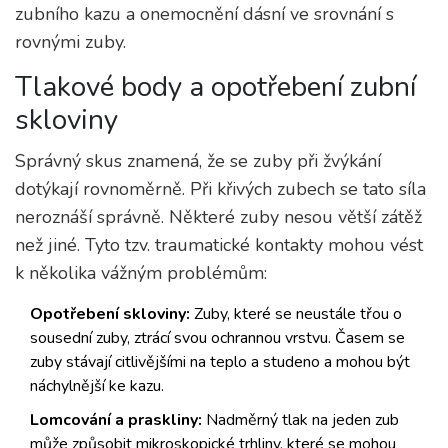
zubního kazu a onemocnění dásní ve srovnání s
rovnými zuby.
Tlakové body a opotřebení zubní
skloviny
Správný skus znamená, že se zuby při žvýkání
dotýkají rovnoměrně. Při křivých zubech se tato síla
neroznáší správně. Některé zuby nesou větší zátěž
než jiné. Tyto tzv. traumatické kontakty mohou vést
k několika vážným problémům:
Opotřebení skloviny:
Zuby, které se neustále třou o
sousední zuby, ztrácí svou ochrannou vrstvu. Časem se
zuby stávají citlivějšími na teplo a studeno a mohou být
náchylnější ke kazu.
Lomcování a praskliny:
Nadměrný tlak na jeden zub
může způsobit mikroskopické trhliny, které se mohou