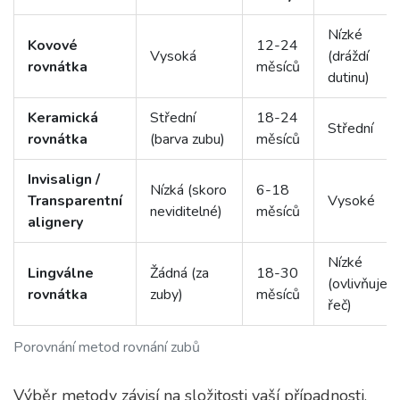
Nízké
Kovové
12-24
Vysoká
(dráždí
rovnátka
měsíců
dutinu)
Keramická
Střední
18-24
Střední
rovnátka
(barva zubu)
měsíců
Invisalign /
Nízká (skoro
6-18
Transparentní
Vysoké
neviditelné)
měsíců
alignery
Nízké
Lingválne
Žádná (za
18-30
(ovlivňuje
rovnátka
zuby)
měsíců
řeč)
Porovnání metod rovnání zubů
Výběr metody závisí na složitosti vaší případnosti,