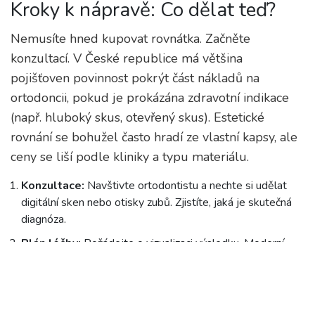
Kroky k nápravě: Co dělat teď?
Nemusíte hned kupovat rovnátka. Začněte
konzultací. V České republice má většina
pojišťoven povinnost pokrýt část nákladů na
ortodoncii, pokud je prokázána zdravotní indikace
(např. hluboký skus, otevřený skus). Estetické
rovnání se bohužel často hradí ze vlastní kapsy, ale
ceny se liší podle kliniky a typu materiálu.
Konzultace:
Navštivte ortodontistu a nechte si udělat
digitální sken nebo otisky zubů. Zjistíte, jaká je skutečná
diagnóza.
Plán léčby:
Požádejte o vizualizaci výsledku. Moderní
software umožňuje vidět, jak budou vaše zuby vypadat po
dokončení léčby.
Hygiena:
Připravte se na zvýšenou péči. Během rovnání