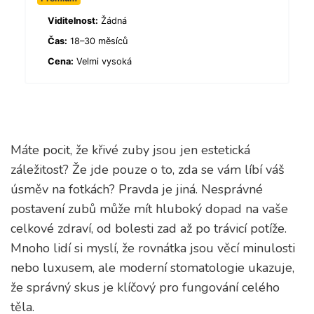
Viditelnost:
Žádná
Čas:
18–30 měsíců
Cena:
Velmi vysoká
Máte pocit, že křivé zuby jsou jen estetická
záležitost? Že jde pouze o to, zda se vám líbí váš
úsměv na fotkách? Pravda je jiná. Nesprávné
postavení zubů může mít hluboký dopad na vaše
celkové zdraví, od bolesti zad až po trávicí potíže.
Mnoho lidí si myslí, že rovnátka jsou věcí minulosti
nebo luxusem, ale moderní stomatologie ukazuje,
že správný skus je klíčový pro fungování celého
těla.