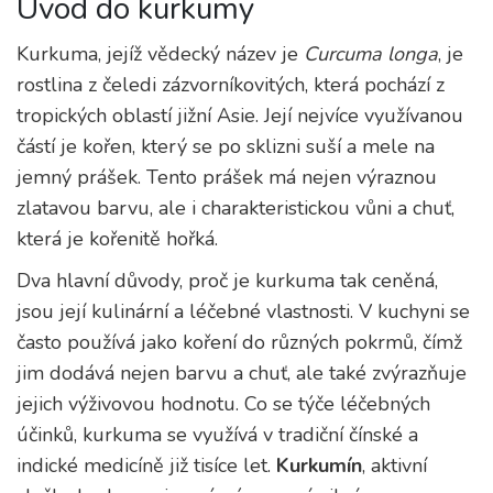
Úvod do kurkumy
Kurkuma, jejíž vědecký název je
Curcuma longa
, je
rostlina z čeledi zázvorníkovitých, která pochází z
tropických oblastí jižní Asie. Její nejvíce využívanou
částí je kořen, který se po sklizni suší a mele na
jemný prášek. Tento prášek má nejen výraznou
zlatavou barvu, ale i charakteristickou vůni a chuť,
která je kořenitě hořká.
Dva hlavní důvody, proč je kurkuma tak ceněná,
jsou její kulinární a léčebné vlastnosti. V kuchyni se
často používá jako koření do různých pokrmů, čímž
jim dodává nejen barvu a chuť, ale také zvýrazňuje
jejich výživovou hodnotu. Co se týče léčebných
účinků, kurkuma se využívá v tradiční čínské a
indické medicíně již tisíce let.
Kurkumín
, aktivní