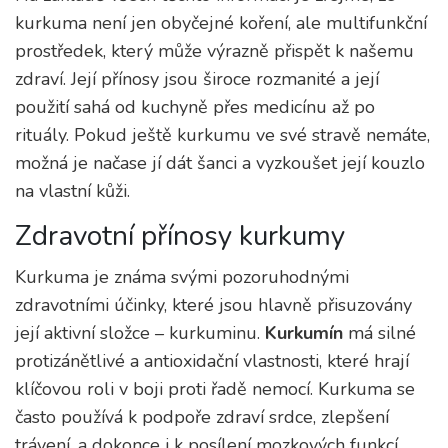
kurkuma není jen obyčejné koření, ale multifunkční
prostředek, který může výrazně přispět k našemu
zdraví. Její přínosy jsou široce rozmanité a její
použití sahá od kuchyně přes medicínu až po
rituály. Pokud ještě kurkumu ve své stravě nemáte,
možná je načase jí dát šanci a vyzkoušet její kouzlo
na vlastní kůži.
Zdravotní přínosy kurkumy
Kurkuma je známa svými pozoruhodnými
zdravotními účinky, které jsou hlavně přisuzovány
její aktivní složce – kurkuminu.
Kurkumín
má silné
protizánětlivé a antioxidační vlastnosti, které hrají
klíčovou roli v boji proti řadě nemocí. Kurkuma se
často používá k podpoře zdraví srdce, zlepšení
trávení, a dokonce i k posílení mozkových funkcí.