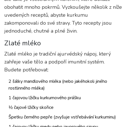
obohatit mnoho pokrmů. Vyzkoušejte několik z níže
uvedených receptů, abyste kurkumu
zakomponovali do své stravy. Tyto recepty jsou
jednoduché, chutné a plné živin.
Zlaté mléko
Zlaté mléko je tradiční ajurvédský nápoj, který
zahřeje vaše tělo a podpoří imunitní systém.
Budete potřebovat:
2 šálky mandlového mléka (nebo jakéhokoli jiného
rostlinného mléka)
1 čajovou lžičku kurkumového prášku
½ čajové lžičky skořice
Špetku černého pepře (zvyšuje vstřebávání kurkuminu)
1 čajovou lžičku medu nebo javorového sirupu