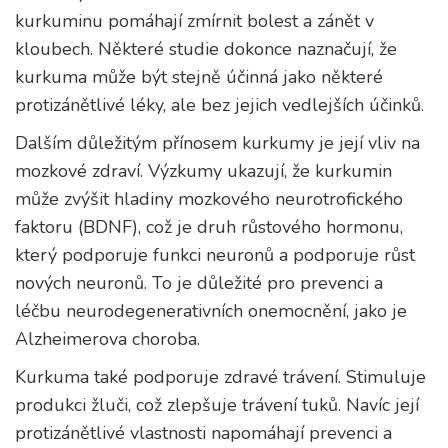
kurkuminu pomáhají zmírnit bolest a zánět v
kloubech. Některé studie dokonce naznačují, že
kurkuma může být stejně účinná jako některé
protizánětlivé léky, ale bez jejich vedlejších účinků.
Dalším důležitým přínosem kurkumy je její vliv na
mozkové zdraví. Výzkumy ukazují, že kurkumin
může zvýšit hladiny mozkového neurotrofického
faktoru (BDNF), což je druh růstového hormonu,
který podporuje funkci neuronů a podporuje růst
nových neuronů. To je důležité pro prevenci a
léčbu neurodegenerativních onemocnění, jako je
Alzheimerova choroba.
Kurkuma také podporuje zdravé trávení. Stimuluje
produkci žluči, což zlepšuje trávení tuků. Navíc její
protizánětlivé vlastnosti napomáhají prevenci a