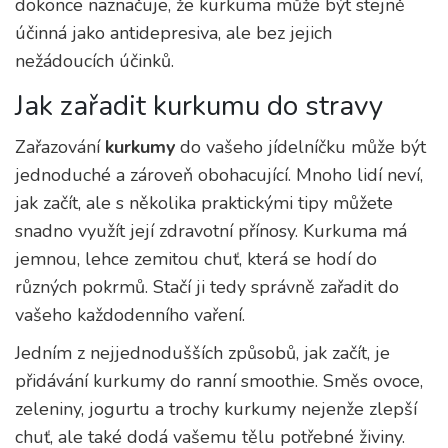
dokonce naznačuje, že kurkuma může být stejně
účinná jako antidepresiva, ale bez jejich
nežádoucích účinků.
Jak zařadit kurkumu do stravy
Zařazování
kurkumy
do vašeho jídelníčku může být
jednoduché a zároveň obohacující. Mnoho lidí neví,
jak začít, ale s několika praktickými tipy můžete
snadno využít její zdravotní přínosy. Kurkuma má
jemnou, lehce zemitou chuť, která se hodí do
různých pokrmů. Stačí ji tedy správně zařadit do
vašeho každodenního vaření.
Jedním z nejjednodušších způsobů, jak začít, je
přidávání kurkumy do ranní smoothie. Směs ovoce,
zeleniny, jogurtu a trochy kurkumy nejenže zlepší
chuť, ale také dodá vašemu tělu potřebné živiny.