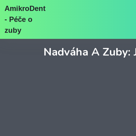
AmikroDent
- Péče o
zuby
Nadváha A Zuby: J