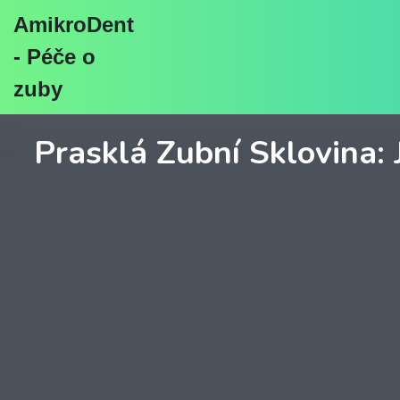
AmikroDent
- Péče o
zuby
Prasklá Zubní Sklovina: 