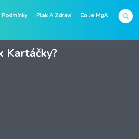
 Podmínky
Plak A Zdraví
Co Je MgA
x Kartáčky?