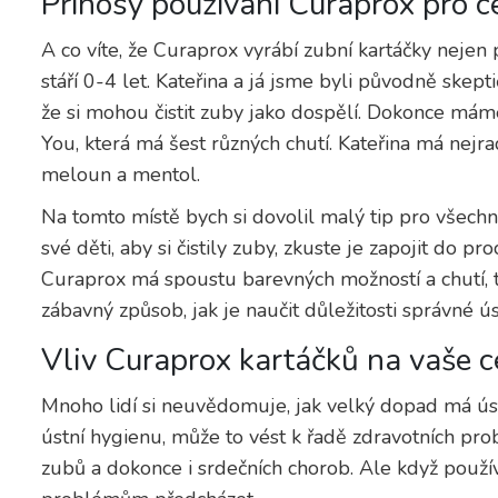
Přínosy používání Curaprox pro c
A co víte, že Curaprox vyrábí zubní kartáčky nejen 
stáří 0-4 let. Kateřina a já jsme byli původně skeptič
že si mohou čistit zuby jako dospělí. Dokonce má
You, která má šest různých chutí. Kateřina má nejra
meloun a mentol.
Na tomto místě bych si dovolil malý tip pro všec
své děti, aby si čistily zuby, zkuste je zapojit do p
Curaprox má spoustu barevných možností a chutí, ta
zábavný způsob, jak je naučit důležitosti správné ús
Vliv Curaprox kartáčků na vaše c
Mnoho lidí si neuvědomuje, jak velký dopad má ús
ústní hygienu, může to vést k řadě zdravotních pro
zubů a dokonce i srdečních chorob. Ale když použí