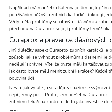
Například má manželka Kateřina je tím nejlepším d
používáním běžných zubních kartáčků, dokud jí jed
Vždy měla problémy se citlivými dásněmi a zubními k
přechodu na Curaprox se její problémy téměř okamž
Curaprox a prevence dásňových
Jiný důležitý aspekt Curaprox zubních kartáčků je
způsob, jak se vyhnout problémům s dásněmi, je do
nedělají správně. Víte, že byste měli kartáčovat 
jak často byste měli měnit zubní kartáček? Každé tř
polovina lidí.
Nevím jak vy, ale já si raději zacházím se svými zub
nepříjemný pocit. Proto jsem přešel na Curaprox. T
zubnímu lékaři na kontrolu. Je to jako investice d