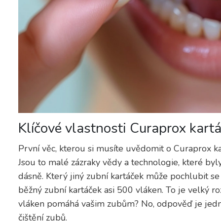
Klíčové vlastnosti Curaprox kart
První věc, kterou si musíte uvědomit o Curaprox kar
Jsou to malé zázraky vědy a technologie, které byly
dásně. Který jiný zubní kartáček může pochlubit 
běžný zubní kartáček asi 500 vláken. To je velký ro
vláken pomáhá vašim zubům? No, odpověď je jednod
čištění zubů.