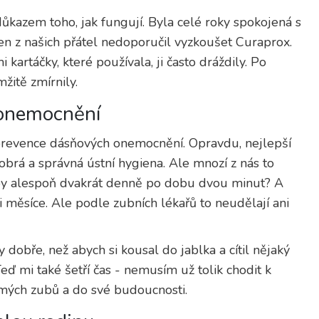
ůkazem toho, jak fungují. Byla celé roky spokojená s
en z našich přátel nedoporučil vyzkoušet Curaprox.
artáčky, které používala, ji často dráždily. Po
itě zmírnily.
 onemocnění
 prevence dásňových onemocnění. Opravdu, nejlepší
brá a správná ústní hygiena. Ale mnozí z nás to
zuby alespoň dvakrát denně po dobu dvou minut? A
i měsíce. Ale podle zubních lékařů to neudělají ani
y dobře, než abych si kousal do jablka a cítil nějaký
eď mi také šetří čas - nemusím už tolik chodit k
o mých zubů a do své budoucnosti.