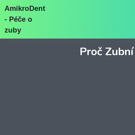
AmikroDent
- Péče o
zuby
Proč Zubní