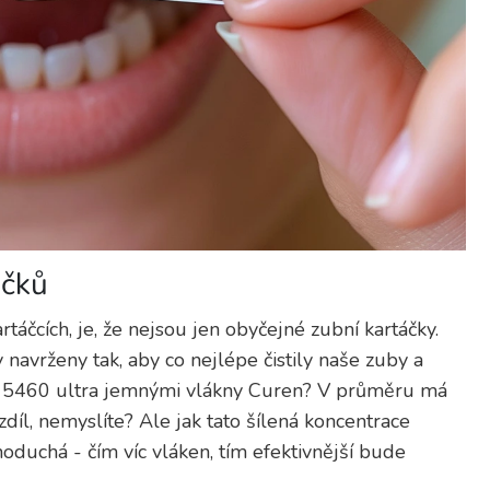
áčků
táčcích, je, že nejsou jen obyčejné zubní kartáčky.
 navrženy tak, aby co nejlépe čistily naše zuby a
se 5460 ultra jemnými vlákny Curen? V průměru má
zdíl, nemyslíte? Ale jak tato šílená koncentrace
uchá - čím víc vláken, tím efektivnější bude