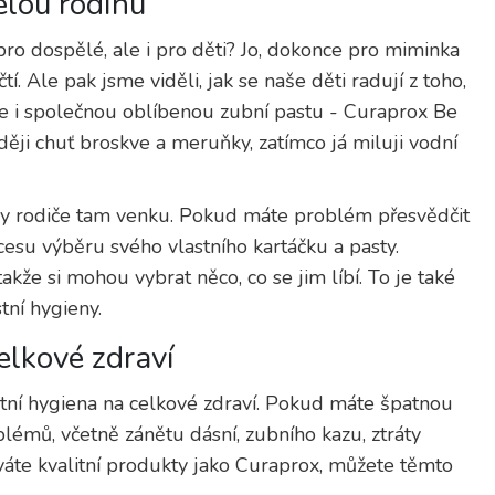
elou rodinu
pro dospělé, ale i pro děti? Jo, dokonce pro miminka
tí. Ale pak jsme viděli, jak se naše děti radují z toho,
me i společnou oblíbenou zubní pastu - Curaprox Be
ději chuť broskve a meruňky, zatímco já miluji vodní
hny rodiče tam venku. Pokud máte problém přesvědčit
rocesu výběru svého vlastního kartáčku a pasty.
kže si mohou vybrat něco, co se jim líbí. To je také
tní hygieny.
elkové zdraví
tní hygiena na celkové zdraví. Pokud máte špatnou
blémů, včetně zánětu dásní, zubního kazu, ztráty
váte kvalitní produkty jako Curaprox, můžete těmto