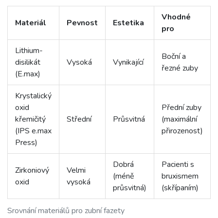
Vhodné
Materiál
Pevnost
Estetika
pro
Lithium-
Boční a
disilikát
Vysoká
Vynikající
řezné zuby
(E.max)
Krystalický
oxid
Přední zuby
křemičitý
Střední
Průsvitná
(maximální
(IPS e.max
přirozenost)
Press)
Dobrá
Pacienti s
Zirkoniový
Velmi
(méně
bruxismem
oxid
vysoká
průsvitná)
(skřípaním)
Srovnání materiálů pro zubní fazety