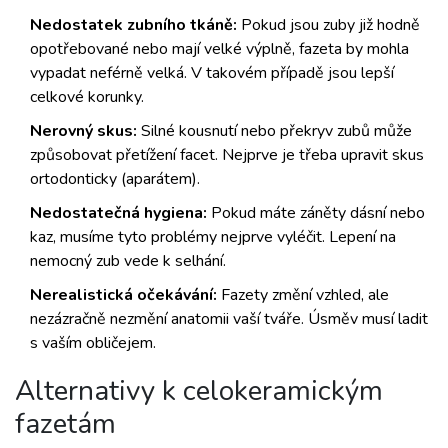
Nedostatek zubního tkáně:
Pokud jsou zuby již hodně
opotřebované nebo mají velké výplně, fazeta by mohla
vypadat neférně velká. V takovém případě jsou lepší
celkové korunky.
Nerovný skus:
Silné kousnutí nebo překryv zubů může
způsobovat přetížení facet. Nejprve je třeba upravit skus
ortodonticky (aparátem).
Nedostatečná hygiena:
Pokud máte záněty dásní nebo
kaz, musíme tyto problémy nejprve vyléčit. Lepení na
nemocný zub vede k selhání.
Nerealistická očekávání:
Fazety změní vzhled, ale
nezázračně nezmění anatomii vaší tváře. Úsměv musí ladit
s vaším obličejem.
Alternativy k celokeramickým
fazetám