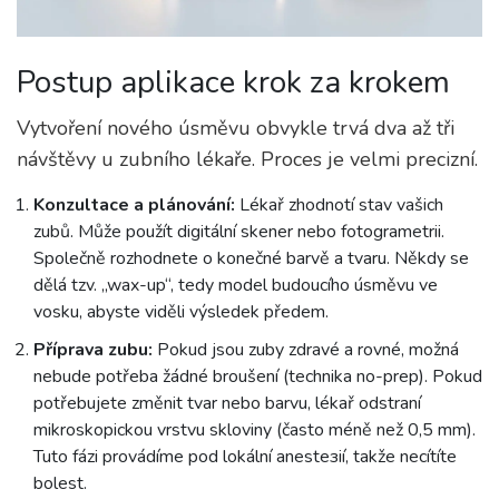
Postup aplikace krok za krokem
Vytvoření nového úsměvu obvykle trvá dva až tři
návštěvy u zubního lékaře. Proces je velmi precizní.
Konzultace a plánování:
Lékař zhodnotí stav vašich
zubů. Může použít digitální skener nebo fotogrametrii.
Společně rozhodnete o konečné barvě a tvaru. Někdy se
dělá tzv. „wax-up“, tedy model budoucího úsměvu ve
vosku, abyste viděli výsledek předem.
Příprava zubu:
Pokud jsou zuby zdravé a rovné, možná
nebude potřeba žádné broušení (technika no-prep). Pokud
potřebujete změnit tvar nebo barvu, lékař odstraní
mikroskopickou vrstvu skloviny (často méně než 0,5 mm).
Tuto fázi provádíme pod lokální anestезií, takže necítíte
bolest.