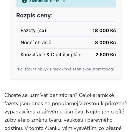
Životnost:
10–15 let
Rozpis ceny:
Fazety (
4
x):
18 000 Kč
Noční chránič:
3 000 Kč
Konzultace & Digitální plán:
2 500 Kč
*Pojišťovna obvykle nepokrývá estetickou stomatologii.
Chcete se usmívat bez zábran? Celokeramické
fazety jsou dnes nejpopulárnější cestou k přirozeně
vypadajícímu a zářivému úsměvu. Nejde jen o bílé
zuby, ale o změnu tvaru, velikosti i barevného
odstínu. V tomto článku vám vysvětlím, co přesně