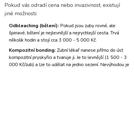
Pokud vás odradí cena nebo invazivnost, existují
jiné možnosti:
Odbleaching (bělení):
Pokud jsou zuby rovné, ale
špinavé, bělení je nejlevnější a nejrychlejší cesta. Trvá
několik hodin a stojí cca 3 000 - 5 000 Kč.
Kompozitní bonding:
Zubní lékař nanese přímo do úst
kompozitní pryskyřici a tvaruje ji. Je to levnější (1 500 - 3
000 Kč/zub) a lze to udělat na jedno sezení. Nevýhodou je
menší životnost (3-5 let) a vyšší náchylnost k zabarvení.
Ortodontie (invisalign, aparát):
Pokud problém nejsou
barva, ale poloha zubů, napravte je nejdříve rovnátkami.
Často pak není potřeba žádné broušení.
Časté mýty o fazetách
„Fazeti bolí.“
Během aplikace necítíte nic, protože
se pracuje jen na povrchu skloviny, která nemá