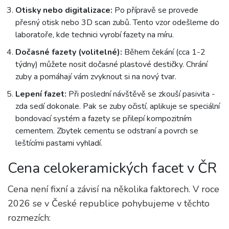
Otisky nebo digitalizace:
Po přípravě se provede
přesný otisk nebo 3D scan zubů. Tento vzor odešleme do
laboratoře, kde technici vyrobí fazety na míru.
Dočasné fazety (volitelné):
Během čekání (cca 1-2
týdny) můžete nosit dočasné plastové destičky. Chrání
zuby a pomáhají vám zvyknout si na nový tvar.
Lepení fazet:
Při poslední návštěvě se zkouší pasivita -
zda sedí dokonale. Pak se zuby očistí, aplikuje se speciální
bondovací systém a fazety se přilepí kompozitním
cementem. Zbytek cementu se odstraní a povrch se
leštícími pastami vyhladí.
Cena celokeramických facet v ČR
Cena není fixní a závisí na několika faktorech. V roce
2026 se v České republice pohybujeme v těchto
rozmezích: