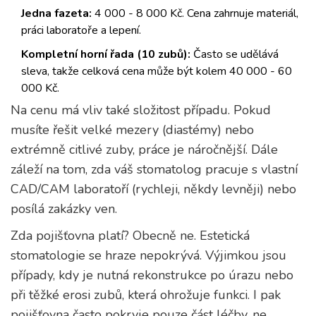
Jedna fazeta:
4 000 - 8 000 Kč. Cena zahrnuje materiál,
práci laboratoře a lepení.
Kompletní horní řada (10 zubů):
Často se udělává
sleva, takže celková cena může být kolem 40 000 - 60
000 Kč.
Na cenu má vliv také složitost případu. Pokud
musíte řešit velké mezery (diastémy) nebo
extrémně citlivé zuby, práce je náročnější. Dále
záleží na tom, zda váš stomatolog pracuje s vlastní
CAD/CAM laboratoří (rychleji, někdy levněji) nebo
posílá zakázky ven.
Zda pojišťovna platí? Obecně ne. Estetická
stomatologie se hraze nepokrývá. Výjimkou jsou
případy, kdy je nutná rekonstrukce po úrazu nebo
při těžké erosi zubů, která ohrožuje funkci. I pak
pojišťovna často pokryje pouze část léčby, ne