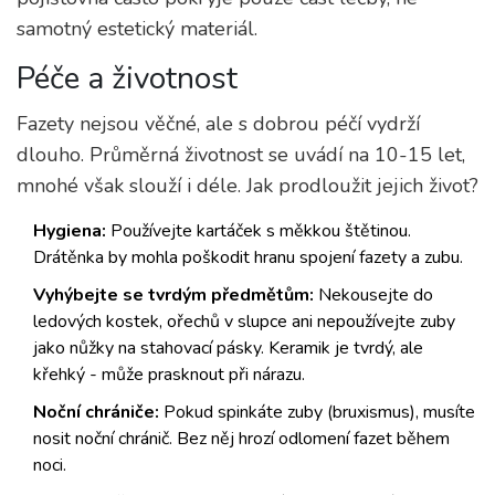
samotný estetický materiál.
Péče a životnost
Fazety nejsou věčné, ale s dobrou péčí vydrží
dlouho. Průměrná životnost se uvádí na 10-15 let,
mnohé však slouží i déle. Jak prodloužit jejich život?
Hygiena:
Používejte kartáček s měkkou štětinou.
Drátěnka by mohla poškodit hranu spojení fazety a zubu.
Vyhýbejte se tvrdým předmětům:
Nekousejte do
ledových kostek, ořechů v slupce ani nepoužívejte zuby
jako nůžky na stahovací pásky. Keramik je tvrdý, ale
křehký - může prasknout při nárazu.
Noční chrániče:
Pokud spinkáte zuby (bruxismus), musíte
nosit noční chránič. Bez něj hrozí odlomení fazet během
noci.