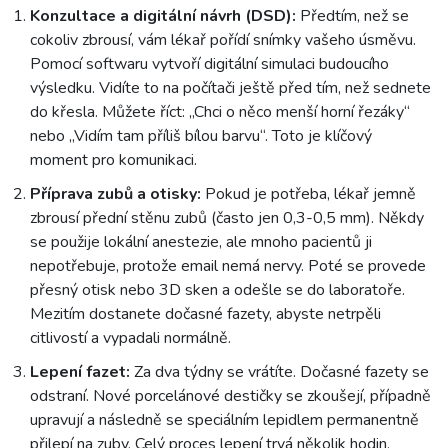
Konzultace a digitální návrh (DSD):
Předtím, než se
cokoliv zbrousí, vám lékař pořídí snímky vašeho úsměvu.
Pomocí softwaru vytvoří digitální simulaci budoucího
výsledku. Vidíte to na počítači ještě před tím, než sednete
do křesla. Můžete říct: „Chci o něco menší horní řezáky“
nebo „Vidím tam příliš bílou barvu“. Toto je klíčový
moment pro komunikaci.
Příprava zubů a otisky:
Pokud je potřeba, lékař jemně
zbrousí přední stěnu zubů (často jen 0,3-0,5 mm). Někdy
se použije lokální anestezie, ale mnoho pacientů ji
nepotřebuje, protože email nemá nervy. Poté se provede
přesný otisk nebo 3D sken a odešle se do laboratoře.
Mezitím dostanete dočasné fazety, abyste netrpěli
citlivostí a vypadali normálně.
Lepení fazet:
Za dva týdny se vrátíte. Dočasné fazety se
odstraní. Nové porcelánové destičky se zkoušejí, případně
upravují a následně se speciálním lepidlem permanentně
přilepí na zuby. Celý proces lepení trvá několik hodin,