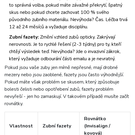
to správná volba, pokud máte závažné překrytí, špatný
skus nebo pokud chcete zachovat 100 % svého
původního zubního materiálu. Nevýhoda? Čas. Léčba trvá
12 až 24 měsíců a vyžaduje disciplínu.
Zubní fazety:
Změní vzhled zubů opticky. Zakrývají
nerovnosti. Je to rychlé řešení (2-3 týdny) pro ty, kteří
chtějí výsledek teď. Nevýhoda? Jde o invazivní zákrok,
který vyžaduje odbourání části emailu a je nevratný.
Pokud jsou vaše zuby jen mírně nepřesné, mají drobné
mezery nebo jsou zaoblené, fazety jsou často výhodnější.
Pokud máte však problém se skusem, který způsobuje
bolesti čelisti nebo opotřebení zubů, fazety problém
nevyřeší - jen ho zamaskují. V takovém případě musíte začít
rovnátky.
Rovnátko
Vlastnost
Zubní fazety
(Invisalign /
kovová)