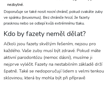
nezbytné.
Doporučuje se také nosit nocní chránič, pokud cvakáte zuby
ve spánku (bruxismus). Bez chrániče hrozí, že fazety
prasknou nebo se odlepí kvůli extrémnímu tlaku.
Kdo by fazety neměl dělat?
Ačkoli jsou fazety skvělým řešením, nejsou pro
každého. Vaše zuby musí být zdravé. Pokud máte
aktivní parodontózu (nemoc dásní), musíme ji
nejprve vyléčit. Fazety na nestabilním základě drží
špatně. Také se nedoporučují lidem s velmi tenkou
sklovinou, která by mohla být při přípravě
poškozena až k dentinu, což by vedlo k silné
citlivosti. Pokud máte tendenci k bruxismu (skřípání
zuby), musíte být připraveni na nošení chrániče,
jinak investici rychle minete. Nakonec, pokud máte