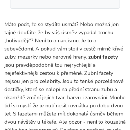
Máte pocit, že se stydíte usmát? Nebo možná jen
tajně doufáte, že by váš úsměv vypadal trochu
„holivuději“? Není to o narcismu. Je to o
sebevědomí. A pokud vám stojí v cestě mírně křivé
zuby, mezerky nebo nerovné hrany,
zubní fazety
jsou pravděpodobně tou nejrychlejší a
nejefektivnější cestou k přeměně.
Zubní fazety
nejsou jen pro celebrity. Jsou to tenké porcelánové
destičky, které se nalepí na přední stranu zubů a
okamžitě změní jejich tvar, barvu i zarovnání. Mnoho
lidí si myslí, že je nutí nosit rovnátka po dobu dvou
let. S fazetami můžete mít dokonalý úsměv během
dvou návštěv u lékaře. Ale pozor - není to kouzelná
hůlka bez kompromisů. Pojďme se podívat, co vás