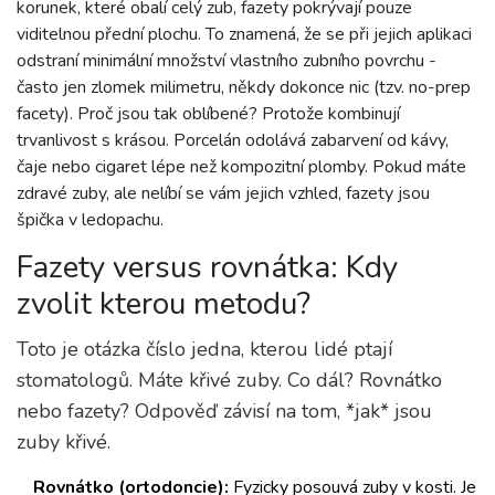
korunek, které obalí celý zub, fazety pokrývají pouze
viditelnou přední plochu. To znamená, že se při jejich aplikaci
odstraní minimální množství vlastního zubního povrchu -
často jen zlomek milimetru, někdy dokonce nic (tzv. no-prep
facety).
Proč jsou tak oblíbené? Protože kombinují
trvanlivost s krásou. Porcelán odolává zabarvení od kávy,
čaje nebo cigaret lépe než kompozitní plomby. Pokud máte
zdravé zuby, ale nelíbí se vám jejich vzhled, fazety jsou
špička v ledopachu.
Fazety versus rovnátka: Kdy
zvolit kterou metodu?
Toto je otázka číslo jedna, kterou lidé ptají
stomatologů. Máte křivé zuby. Co dál? Rovnátko
nebo fazety? Odpověď závisí na tom, *jak* jsou
zuby křivé.
Rovnátko (ortodoncie):
Fyzicky posouvá zuby v kosti. Je