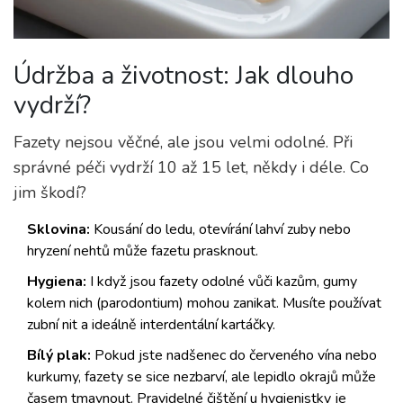
Údržba a životnost: Jak dlouho
vydrží?
Fazety nejsou věčné, ale jsou velmi odolné. Při
správné péči vydrží
10 až 15 let
, někdy i déle. Co
jim škodí?
Sklovina:
Kousání do ledu, otevírání lahví zuby nebo
hryzení nehtů může fazetu prasknout.
Hygiena:
I když jsou fazety odolné vůči kazům, gumy
kolem nich (parodontium) mohou zanikat. Musíte používat
zubní nit a ideálně interdentální kartáčky.
Bílý plak:
Pokud jste nadšenec do červeného vína nebo
kurkumy, fazety se sice nezbarví, ale lepidlo okrajů může
časem tmavnout. Pravidelné čištění u hygienistky je