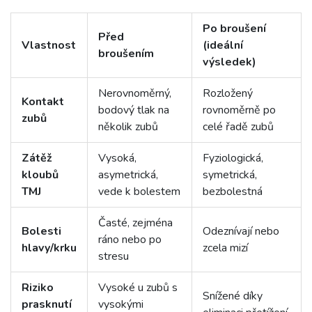
Po broušení
Před
Vlastnost
(ideální
broušením
výsledek)
Nerovnoměrný,
Rozložený
Kontakt
bodový tlak na
rovnoměrně po
zubů
několik zubů
celé řadě zubů
Zátěž
Vysoká,
Fyziologická,
kloubů
asymetrická,
symetrická,
TMJ
vede k bolestem
bezbolestná
Časté, zejména
Bolesti
Odeznívají nebo
ráno nebo po
hlavy/krku
zcela mizí
stresu
Riziko
Vysoké u zubů s
Snížené díky
prasknutí
vysokými