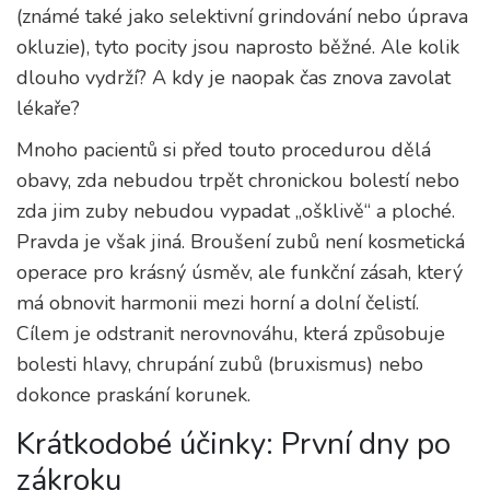
(známé také jako selektivní grindování nebo úprava
okluzie), tyto pocity jsou naprosto běžné. Ale kolik
dlouho vydrží? A kdy je naopak čas znova zavolat
lékaře?
Mnoho pacientů si před touto procedurou dělá
obavy, zda nebudou trpět chronickou bolestí nebo
zda jim zuby nebudou vypadat „ošklivě“ a ploché.
Pravda je však jiná. Broušení zubů není kosmetická
operace pro krásný úsměv, ale funkční zásah, který
má obnovit harmonii mezi horní a dolní čelistí.
Cílem je odstranit nerovnováhu, která způsobuje
bolesti hlavy, chrupání zubů (bruxismus) nebo
dokonce praskání korunek.
Krátkodobé účinky: První dny po
zákroku