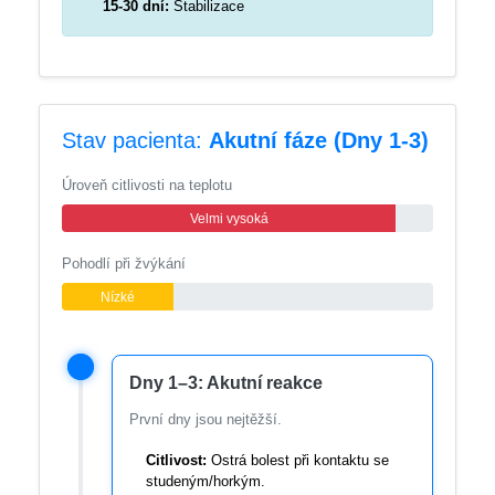
15-30 dní:
Stabilizace
Stav pacienta:
Akutní fáze (Dny 1-3)
Úroveň citlivosti na teplotu
Velmi vysoká
Pohodlí při žvýkání
Nízké
Dny 1–3: Akutní reakce
První dny jsou nejtěžší.
Citlivost:
Ostrá bolest při kontaktu se
studeným/horkým.