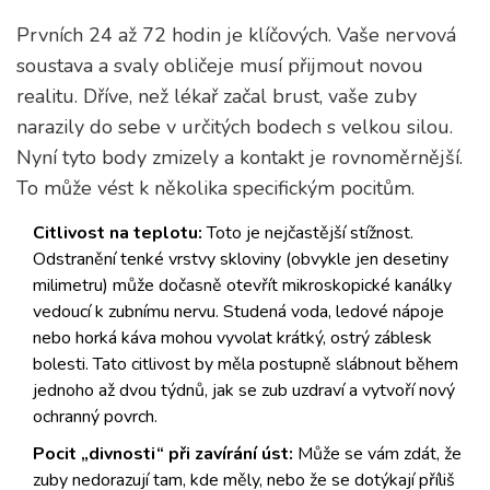
Prvních 24 až 72 hodin je klíčových. Vaše nervová
soustava a svaly obličeje musí přijmout novou
realitu. Dříve, než lékař začal brust, vaše zuby
narazily do sebe v určitých bodech s velkou silou.
Nyní tyto body zmizely a kontakt je rovnoměrnější.
To může vést k několika specifickým pocitům.
Citlivost na teplotu:
Toto je nejčastější stížnost.
Odstranění tenké vrstvy skloviny (obvykle jen desetiny
milimetru) může dočasně otevřít mikroskopické kanálky
vedoucí k zubnímu nervu. Studená voda, ledové nápoje
nebo horká káva mohou vyvolat krátký, ostrý záblesk
bolesti. Tato citlivost by měla postupně slábnout během
jednoho až dvou týdnů, jak se zub uzdraví a vytvoří nový
ochranný povrch.
Pocit „divnosti“ při zavírání úst:
Může se vám zdát, že
zuby nedorazují tam, kde měly, nebo že se dotýkají příliš