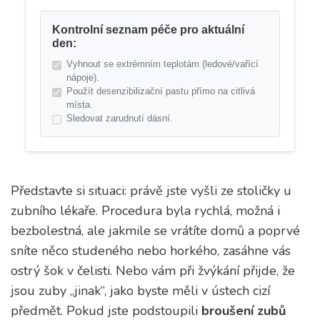
Kontrolní seznam péče pro aktuální
den:
Vyhnout se extrémním teplotám (ledové/vařící
nápoje).
Použít desenzibilizační pastu přímo na citlivá
místa.
Sledovat zarudnutí dásní.
Představte si situaci: právě jste vyšli ze stoličky u
zubního lékaře. Procedura byla rychlá, možná i
bezbolestná, ale jakmile se vrátíte domů a poprvé
sníte něco studeného nebo horkého, zasáhne vás
ostrý šok v čelisti. Nebo vám při žvýkání přijde, že
jsou zuby „jinak“, jako byste měli v ústech cizí
předmět. Pokud jste podstoupili
broušení zubů