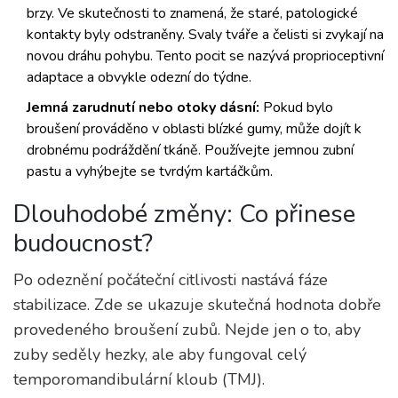
brzy. Ve skutečnosti to znamená, že staré, patologické
kontakty byly odstraněny. Svaly tváře a čelisti si zvykají na
novou dráhu pohybu. Tento pocit se nazývá proprioceptivní
adaptace a obvykle odezní do týdne.
Jemná zarudnutí nebo otoky dásní:
Pokud bylo
broušení prováděno v oblasti blízké gumy, může dojít k
drobnému podráždění tkáně. Používejte jemnou zubní
pastu a vyhýbejte se tvrdým kartáčkům.
Dlouhodobé změny: Co přinese
budoucnost?
Po odeznění počáteční citlivosti nastává fáze
stabilizace. Zde se ukazuje skutečná hodnota dobře
provedeného broušení zubů. Nejde jen o to, aby
zuby seděly hezky, ale aby fungoval celý
temporomandibulární kloub (TMJ).