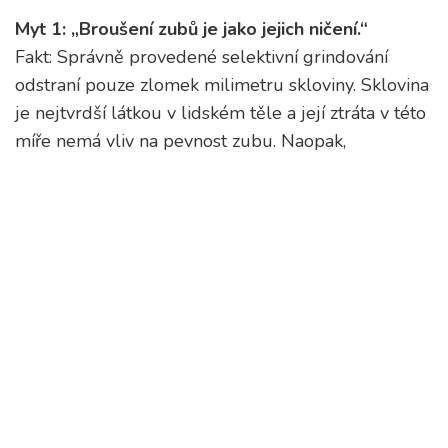
Myt 1: „Broušení zubů je jako jejich ničení.“
Fakt: Správně provedené selektivní grindování
odstraní pouze zlomek milimetru skloviny. Sklovina
je nejtvrdší látkou v lidském těle a její ztráta v této
míře nemá vliv na pevnost zubu. Naopak,
odstranění přetížených bodů chrání zub před
prasknutím.
Myt 2: „Po broušení budu muset mít korunky na
všech zubech.“
Fakt: To je zastaralý pohled z minulosti. Moderní
stomatologie dbá na konzervativní přístup. Korunky
se nasazují pouze tehdy, pokud je zub již
poškozený nebo pokud je nutná estetická úprava.
Samotné broušení neznamená automatickou cestu
k protézám.