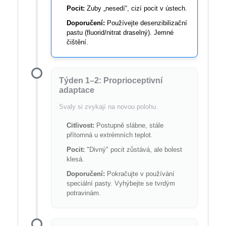
Pocit:
Zuby „nesedí“, cizí pocit v ústech.
Doporučení:
Používejte desenzibilizační
pastu (fluorid/nitrat draselný). Jemné
čištění.
Týden 1–2: Proprioceptivní
adaptace
Svaly si zvykají na novou polohu.
Citlivost:
Postupně slábne, stále
přítomná u extrémních teplot.
Pocit:
"Divný" pocit zůstává, ale bolest
klesá.
Doporučení:
Pokračujte v používání
speciální pasty. Vyhýbejte se tvrdým
potravinám.