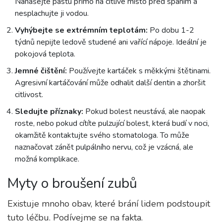
Nanášejte pastu přímo na citlivé místo před spaním a
nesplachujte ji vodou.
Vyhýbejte se extrémním teplotám:
Po dobu 1-2
týdnů nepijte ledově studené ani vařící nápoje. Ideální je
pokojová teplota.
Jemné čištění:
Používejte kartáček s měkkými štětinami.
Agresivní kartáčování může odhalit další dentin a zhoršit
citlivost.
Sledujte příznaky:
Pokud bolest neustává, ale naopak
roste, nebo pokud cítíte pulzující bolest, která budí v noci,
okamžitě kontaktujte svého stomatologa. To může
naznačovat zánět pulpálního nervu, což je vzácná, ale
možná komplikace.
Myty o broušení zubů
Existuje mnoho obav, které brání lidem podstoupit
tuto léčbu. Podívejme se na fakta.